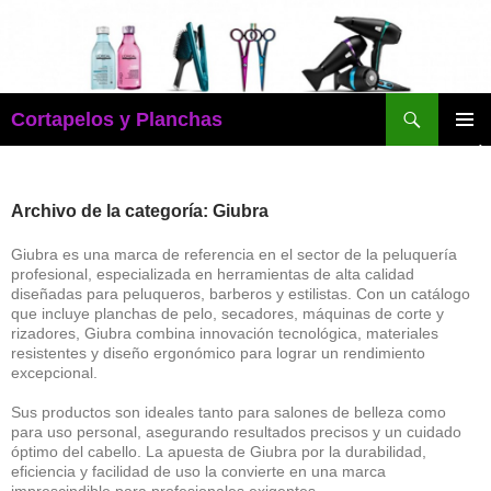
Saltar
al
contenido
Buscar
Cortapelos y Planchas
MENÚ
PRINCI
Archivo de la categoría: Giubra
Giubra es una marca de referencia en el sector de la peluquería
profesional, especializada en herramientas de alta calidad
diseñadas para peluqueros, barberos y estilistas. Con un catálogo
que incluye planchas de pelo, secadores, máquinas de corte y
rizadores, Giubra combina innovación tecnológica, materiales
resistentes y diseño ergonómico para lograr un rendimiento
excepcional.
Sus productos son ideales tanto para salones de belleza como
para uso personal, asegurando resultados precisos y un cuidado
óptimo del cabello. La apuesta de Giubra por la durabilidad,
eficiencia y facilidad de uso la convierte en una marca