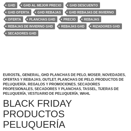
GHD
GHD AL MEJOR PRECIO
GHD DESCUENTO
GHD OFERTA
GHD REBAJAS
GHD REBAJAS DE INVIERNO
OFERTA
PLANCHAS GHD
PRECIO
REBAJAS
REBAJAS DE INVIERNO GHD
REBAJAS GHD
RIZADORES GHD
SECADORES GHD
EUROSTIL
,
GENERAL
,
GHD PLANCHAS DE PELO
,
MOSER
,
NOVEDADES
,
OFERTAS Y REBAJAS
,
OUTLET
,
PLANCHAS DE PELO
,
PRODUCTOS DE
PELUQUERÍA
,
REGALOS Y PROMOCIONES
,
SECADORES
PROFESIONALES
,
SECADORES Y PLANCHAS
,
TASSEL
,
TIJERAS DE
PELUQUERÍA
,
VESTUARIO DE PELUQUERÍA
,
WAHL
BLACK FRIDAY
PRODUCTOS
PELUQUERÍA