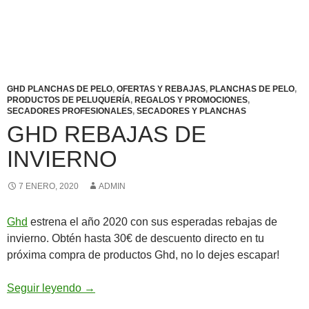
GHD PLANCHAS DE PELO
,
OFERTAS Y REBAJAS
,
PLANCHAS DE PELO
,
PRODUCTOS DE PELUQUERÍA
,
REGALOS Y PROMOCIONES
,
SECADORES PROFESIONALES
,
SECADORES Y PLANCHAS
GHD REBAJAS DE
INVIERNO
7 ENERO, 2020
ADMIN
Ghd
estrena el año 2020 con sus esperadas rebajas de
invierno. Obtén hasta 30€ de descuento directo en tu
próxima compra de productos Ghd, no lo dejes escapar!
GHD Rebajas de Invierno
Seguir leyendo
→