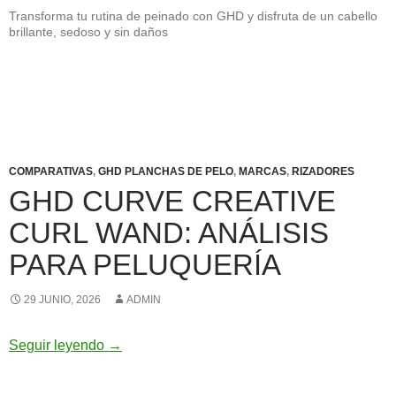
Transforma tu rutina de peinado con GHD y disfruta de un cabello
brillante, sedoso y sin daños
COMPARATIVAS
,
GHD PLANCHAS DE PELO
,
MARCAS
,
RIZADORES
GHD CURVE CREATIVE
CURL WAND: ANÁLISIS
PARA PELUQUERÍA
29 JUNIO, 2026
ADMIN
GHD Curve Creative Curl Wand: análisis para
Seguir leyendo
→