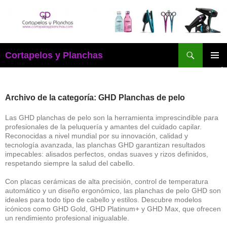
Saltar
al
contenido
Buscar
Cortapelos y Planchas
MENÚ
PRINCI
Archivo de la categoría: GHD Planchas de pelo
Las GHD planchas de pelo son la herramienta imprescindible para
profesionales de la peluquería y amantes del cuidado capilar.
Reconocidas a nivel mundial por su innovación, calidad y
tecnología avanzada, las planchas GHD garantizan resultados
impecables: alisados perfectos, ondas suaves y rizos definidos,
respetando siempre la salud del cabello.
Con placas cerámicas de alta precisión, control de temperatura
automático y un diseño ergonómico, las planchas de pelo GHD son
ideales para todo tipo de cabello y estilos. Descubre modelos
icónicos como GHD Gold, GHD Platinum+ y GHD Max, que ofrecen
un rendimiento profesional inigualable.