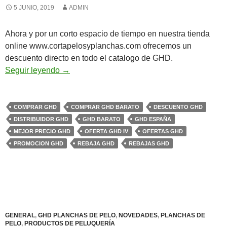
5 JUNIO, 2019
ADMIN
Ahora y por un corto espacio de tiempo en nuestra tienda
online www.cortapelosyplanchas.com ofrecemos un
descuento directo en todo el catalogo de GHD.
30€ Descuento Directo en ghd
Seguir leyendo
→
COMPRAR GHD
COMPRAR GHD BARATO
DESCUENTO GHD
DISTRIBUIDOR GHD
GHD BARATO
GHD ESPAÑA
MEJOR PRECIO GHD
OFERTA GHD IV
OFERTAS GHD
PROMOCION GHD
REBAJA GHD
REBAJAS GHD
GENERAL
,
GHD PLANCHAS DE PELO
,
NOVEDADES
,
PLANCHAS DE
PELO
,
PRODUCTOS DE PELUQUERÍA