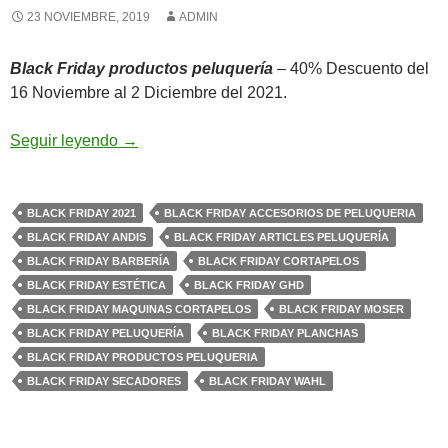
23 NOVIEMBRE, 2019
ADMIN
Black Friday productos peluquería
– 40% Descuento del
16 Noviembre al 2 Diciembre del 2021.
Black Friday productos peluquería
Seguir leyendo
→
BLACK FRIDAY 2021
BLACK FRIDAY ACCESORIOS DE PELUQUERIA
BLACK FRIDAY ANDIS
BLACK FRIDAY ARTICLES PELUQUERÍA
BLACK FRIDAY BARBERÍA
BLACK FRIDAY CORTAPELOS
BLACK FRIDAY ESTÉTICA
BLACK FRIDAY GHD
BLACK FRIDAY MAQUINAS CORTAPELOS
BLACK FRIDAY MOSER
BLACK FRIDAY PELUQUERÍA
BLACK FRIDAY PLANCHAS
BLACK FRIDAY PRODUCTOS PELUQUERIA
BLACK FRIDAY SECADORES
BLACK FRIDAY WAHL