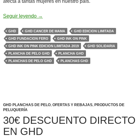
afecta a tantas mujeres en nuestro país.
Planchas Ghd Ink on Pink edición limitada 20
Seguir leyendo
→
GHD
GHD CANCER DE MAMA
GHD EDICION LIMITADA
GHD FUNDACION FERO
GHD INK ON PINK
GHD INK ON PINK EDICION LIMITADA 2019
GHD SOLIDARIA
PLANCHA DE PELO GHD
PLANCHA GHD
PLANCHAS DE PELO GHD
PLANCHAS GHD
GHD PLANCHAS DE PELO
,
OFERTAS Y REBAJAS
,
PRODUCTOS DE
PELUQUERÍA
30€ DESCUENTO DIRECTO
EN GHD