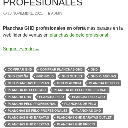
PROFESIONALES
10 NOVIEMBRE, 2021
ADMIN
Planchas GHD profesionales en oferta
más baratas en la
web líder de ventas en
planchas de pelo profesional
.
Planchas ghd profesionales
Seguir leyendo
→
COMPRAR GHD
COMPRAR PLANCHAS GHD
GHD
GHD ESPAÑA
GHD GOLD
GHD OUTLET
GHD PLANCHAS
GHD PLANCHAS OFERTAS
GHD PLATINUM
PLANCHA DE PELO
PLANCHA DE PELO GHD
PLANCHA DE PELO PROFESIONAL
PLANCHA GHD
PLANCHA PELO
PLANCHA PELO GHD
PLANCHA PELO PROFESIONAL
PLANCHAS DE PELO
PLANCHAS DE PELO PROFESIONALES
PLANCHAS GHD
PLANCHAS GHD BARATAS
PLANCHAS GHD BARATAS OUTLET
PLANCHAS GHD OFERTAS
PLANCHAS GHD PRECIO