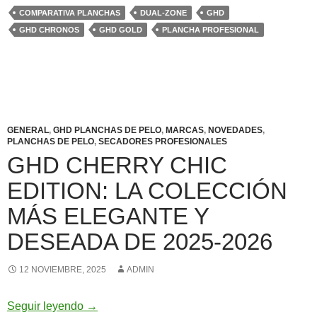
COMPARATIVA PLANCHAS
DUAL-ZONE
GHD
GHD CHRONOS
GHD GOLD
PLANCHA PROFESIONAL
GENERAL
,
GHD PLANCHAS DE PELO
,
MARCAS
,
NOVEDADES
,
PLANCHAS DE PELO
,
SECADORES PROFESIONALES
GHD CHERRY CHIC
EDITION: LA COLECCIÓN
MÁS ELEGANTE Y
DESEADA DE 2025-2026
12 NOVIEMBRE, 2025
ADMIN
GHD Cherry Chic Edition: la colección más e
Seguir leyendo
→