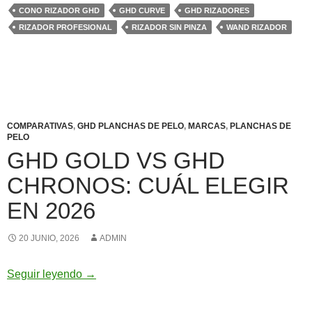
CONO RIZADOR GHD
GHD CURVE
GHD RIZADORES
RIZADOR PROFESIONAL
RIZADOR SIN PINZA
WAND RIZADOR
COMPARATIVAS
,
GHD PLANCHAS DE PELO
,
MARCAS
,
PLANCHAS DE
PELO
GHD GOLD VS GHD
CHRONOS: CUÁL ELEGIR
EN 2026
20 JUNIO, 2026
ADMIN
GHD Gold vs GHD Chronos: cuál elegir en 2
Seguir leyendo
→