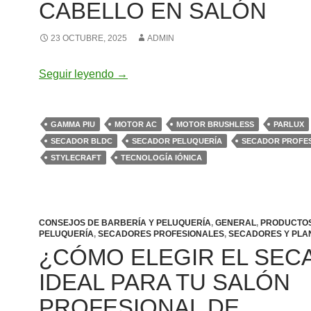
CABELLO EN SALÓN
23 OCTUBRE, 2025
ADMIN
Secadores BLDC vs AC: potencia real, ru
Seguir leyendo
→
GAMMA PIU
MOTOR AC
MOTOR BRUSHLESS
PARLUX
SECADOR BLDC
SECADOR PELUQUERÍA
SECADOR PROFE
STYLECRAFT
TECNOLOGÍA IÓNICA
CONSEJOS DE BARBERÍA Y PELUQUERÍA
,
GENERAL
,
PRODUCTOS
PELUQUERÍA
,
SECADORES PROFESIONALES
,
SECADORES Y PL
¿CÓMO ELEGIR EL SEC
IDEAL PARA TU SALÓN
PROFESIONAL DE