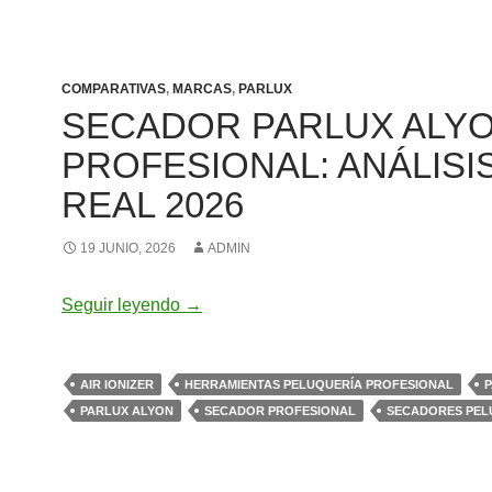
COMPARATIVAS
,
MARCAS
,
PARLUX
SECADOR PARLUX ALY
PROFESIONAL: ANÁLISI
REAL 2026
19 JUNIO, 2026
ADMIN
Secador Parlux Alyon profesional: análi
Seguir leyendo
→
AIR IONIZER
HERRAMIENTAS PELUQUERÍA PROFESIONAL
PARLUX ALYON
SECADOR PROFESIONAL
SECADORES PEL