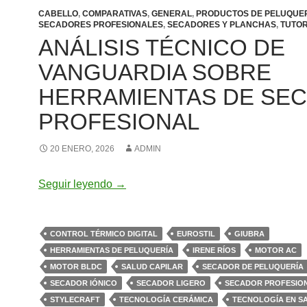
CABELLO
,
COMPARATIVAS
,
GENERAL
,
PRODUCTOS DE PELUQUE
SECADORES PROFESIONALES
,
SECADORES Y PLANCHAS
,
TUTOR
ANÁLISIS TÉCNICO DE
VANGUARDIA SOBRE
HERRAMIENTAS DE SE
PROFESIONAL
20 ENERO, 2026
ADMIN
Análisis Técnico de Vanguardia sobre 
Seguir leyendo
→
CONTROL TÉRMICO DIGITAL
EUROSTIL
GIUBRA
HERRAMIENTAS DE PELUQUERÍA
IRENE RÍOS
MOTOR AC
MOTOR BLDC
SALUD CAPILAR
SECADOR DE PELUQUERÍA
SECADOR IÓNICO
SECADOR LIGERO
SECADOR PROFESIO
STYLECRAFT
TECNOLOGÍA CERÁMICA
TECNOLOGÍA EN S