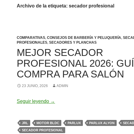
Archivo de la etiqueta: secador profesional
COMPARATIVAS
,
CONSEJOS DE BARBERÍA Y PELUQUERÍA
,
SECA
PROFESIONALES
,
SECADORES Y PLANCHAS
MEJOR SECADOR
PROFESIONAL 2026: GU
COMPRA PARA SALÓN
23 JUNIO, 2026
ADMIN
Mejor secador profesional 2026: guía d
Seguir leyendo
→
JRL
MOTOR BLDC
PARLUX
PARLUX ALYON
SECAD
SECADOR PROFESIONAL