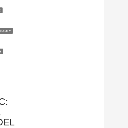
E
BEAUTY
A
C:
,
DEL