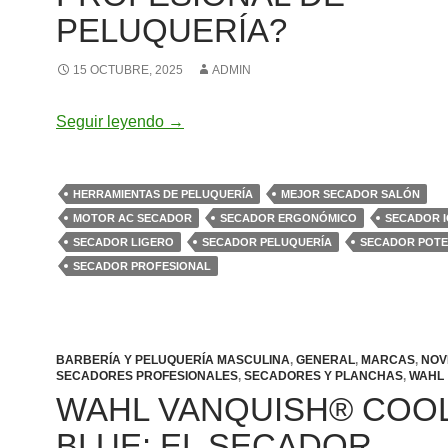
PELUQUERÍA?
15 OCTUBRE, 2025
ADMIN
¿Cómo elegir el secador ideal para tu s
Seguir leyendo
→
HERRAMIENTAS DE PELUQUERÍA
MEJOR SECADOR SALÓN
MOTOR AC SECADOR
SECADOR ERGONÓMICO
SECADOR I
SECADOR LIGERO
SECADOR PELUQUERÍA
SECADOR POTE
SECADOR PROFESIONAL
BARBERÍA Y PELUQUERÍA MASCULINA
,
GENERAL
,
MARCAS
,
NOV
SECADORES PROFESIONALES
,
SECADORES Y PLANCHAS
,
WAHL
WAHL VANQUISH® COO
BLUE: EL SECADOR