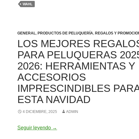
WAHL
GENERAL
,
PRODUCTOS DE PELUQUERÍA
,
REGALOS Y PROMOCIO
LOS MEJORES REGALO
PARA PELUQUERAS 202
2026: HERRAMIENTAS Y
ACCESORIOS
IMPRESCINDIBLES PAR
ESTA NAVIDAD
4 DICIEMBRE, 2025
ADMIN
Los mejores regalos para peluqueras 2
Seguir leyendo
→