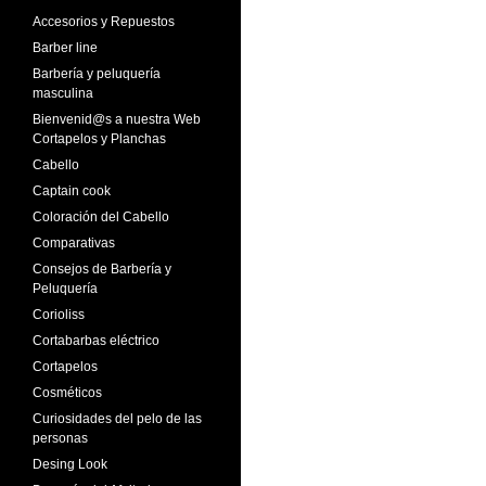
Accesorios y Repuestos
Barber line
Barbería y peluquería
masculina
Bienvenid@s a nuestra Web
Cortapelos y Planchas
Cabello
Captain cook
Coloración del Cabello
Comparativas
Consejos de Barbería y
Peluquería
Corioliss
Cortabarbas eléctrico
Cortapelos
Cosméticos
Curiosidades del pelo de las
personas
Desing Look