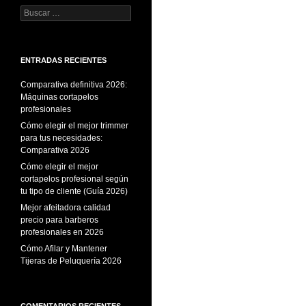
Buscar:
ENTRADAS RECIENTES
Comparativa definitiva 2026:
Máquinas cortapelos
profesionales
Cómo elegir el mejor trimmer
para tus necesidades:
Comparativa 2026
Cómo elegir el mejor
cortapelos profesional según
tu tipo de cliente (Guía 2026)
Mejor afeitadora calidad
precio para barberos
profesionales en 2026
Cómo Afilar y Mantener
Tijeras de Peluquería 2026