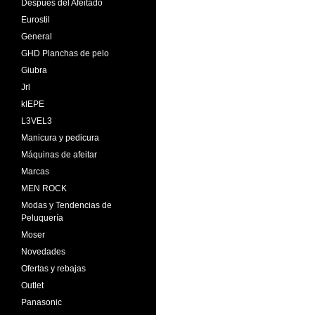
Después del Afeitado
Eurostil
General
GHD Planchas de pelo
Giubra
Jrl
kIEPE
L3VEL3
Manicura y pedicura
Máquinas de afeitar
Marcas
MEN ROCK
Modas y Tendencias de
Peluquería
Moser
Novedades
Ofertas y rebajas
Outlet
Panasonic